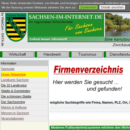
Diese Seite verwendet Cookies, um Inhalte und Anzeigen zu personalisieren. Außerdem geben w
Zustimmen
Details ansehen
Mit der Nutzung unserer Webseite stimmen Sie dem zu!
Information
Startseite
Unser Reiseshop
Landkarte Sachsen
Die 10 Landkreise
Städte & Gemeinden
Die schönsten Städte
Der Sachsenring
mögliche Suchbegriffe wie Firma, Namen, PLZ, Ort, 
Märkte & Hoffeste
Messen in Sachsen
Veranstaltungen
Moderne Fußbodenheizsysteme erhöhen den Wohn