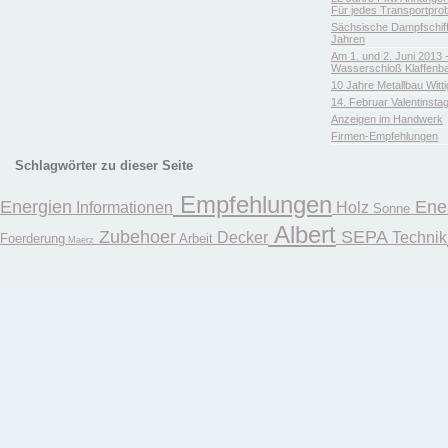
Für jedes Transportpro
Sächsische Dampfschiffa
Jahren
Am 1. und 2. Juni 2013 
Wasserschloß Klaffenb
10 Jahre Metallbau Witt
14. Februar Valentinsta
Anzeigen im Handwerk
Firmen-Empfehlungen
Schlagwörter zu dieser Seite
Empfehlungen
Energien
Ene
Informationen
Holz
Sonne
Albert
Zubehoer
SEPA
Decker
Technik
Foerderung
Arbeit
Maerz