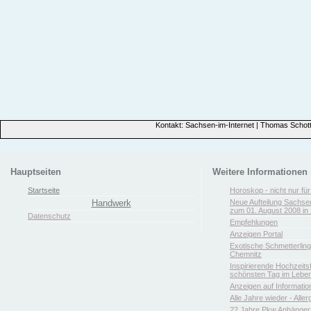
Kontakt: Sachsen-im-Internet | Thomas Schott
Hauptseiten
Weitere Informationen
Startseite
Horoskop - nicht nur fü
Handwerk
Neue Aufteilung Sachse
zum 01. August 2008 in 
Datenschutz
Empfehlungen
Anzeigen Portal
Exotische Schmetterlin
Chemnitz
Inspirierende Hochzeitsfl
schönsten Tag im Leben
Anzeigen auf Informatio
Alle Jahre wieder - Aller
22 Jahre Pkw Anhänger 