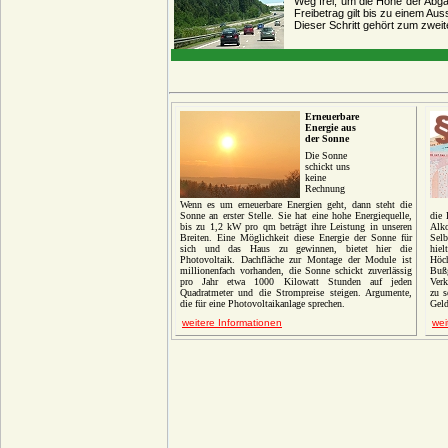
Weg frei, um die Höhe der Ab
Freibetrag gilt bis zu einem Au
Dieser Schritt gehört zum zwei
Erneuerbare
Energie aus
der Sonne
Die Sonne
schickt uns
keine
Rechnung
Wenn es um erneuerbare Energien geht, dann steht die
Sonne an erster Stelle. Sie hat eine hohe Energiequelle,
die 
bis zu 1,2 kW pro qm beträgt ihre Leistung in unseren
Alko
Breiten. Eine Möglichkeit diese Energie der Sonne für
Selb
sich und das Haus zu gewinnen, bietet hier die
hie
Photovoltaik.
Dachfläche zur Montage der Module ist
Höc
millionenfach vorhanden, die Sonne schickt zuverlässig
Bu
pro Jahr etwa 1000 Kilowatt Stunden auf jeden
Verk
Quadratmeter und die Strompreise steigen. Argumente,
zu s
die für eine Photovoltaikanlage sprechen.
Geld
weitere Informationen
wei