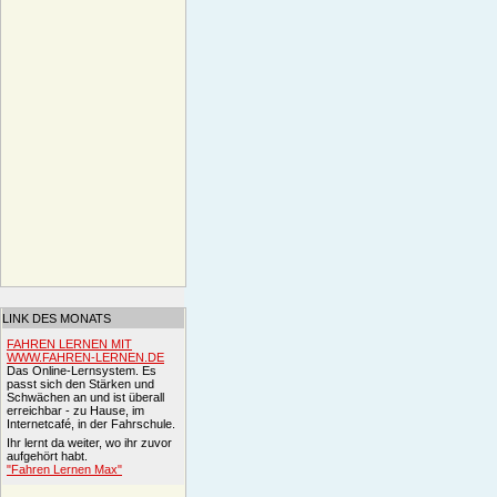
LINK DES MONATS
FAHREN LERNEN MIT
WWW.FAHREN-LERNEN.DE
Das Online-Lernsystem. Es
passt sich den Stärken und
Schwächen an und ist überall
erreichbar - zu Hause, im
Internetcafé, in der Fahrschule.
Ihr lernt da weiter, wo ihr zuvor
aufgehört habt.
"Fahren Lernen Max"