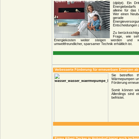
sparen wertvolle Energie
(djd/pt). Ein Dr
Energiebedarfs
alleine für das
Wer einen Neuba
gerade 
Energieverso
Entscheidungen z
Zu berücksichtige
Frage, wie seh
Energiekosten weiter steigen werden und 
umweltfreundlicher, sparsamer Technik erhältlich ist.
Verbesserte Förderung für erneuerbare Energien ab
Sie betreffen 
Wärmepumpen und
Förderung erneuer
Somit können wie
Allerdings sind 
befristet.
Firma Albert Decker in Hohndorf bietet auch techn