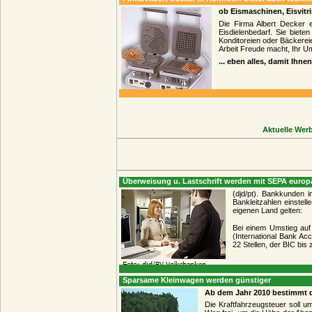
ob Eismaschinen, Eisvit
Die Firma Albert Decker 
Eisdielenbedarf. Sie biete
Konditoreien oder Bäckereie
Arbeit Freude macht, Ihr U
... eben alles, damit Ihnen
Aktuelle Wer
Überweisung u. Lastschrift werden mit SEPA europ
(djd/pt). Bankkunden 
Bankleitzahlen einstel
eigenen Land gelten:
Bei einem Umstieg auf
(International Bank Ac
22 Stellen, der BIC bis z
Sparsame Kleinwagen werden günstiger
Ab dem Jahr 2010 bestimmt 
Die Kraftfahrzeugsteuer soll u