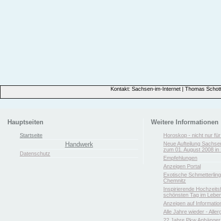
Kontakt: Sachsen-im-Internet | Thomas Schott
Hauptseiten
Weitere Informationen
Startseite
Horoskop - nicht nur fü
Handwerk
Neue Aufteilung Sachse
zum 01. August 2008 in 
Datenschutz
Empfehlungen
Anzeigen Portal
Exotische Schmetterlin
Chemnitz
Inspirierende Hochzeitsfl
schönsten Tag im Leben
Anzeigen auf Informatio
Alle Jahre wieder - Aller
22 Jahre Pkw Anhänger 