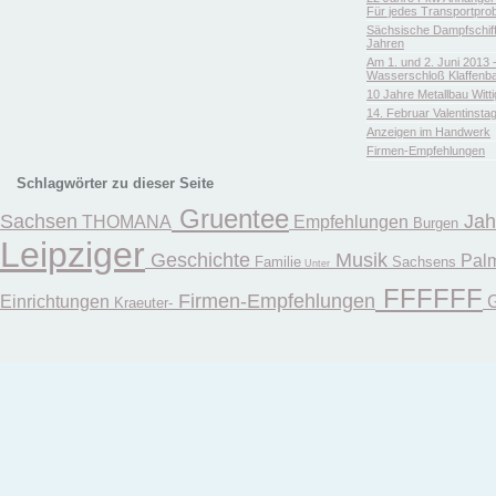
Für jedes Transportpro
Sächsische Dampfschiffa
Jahren
Am 1. und 2. Juni 2013 
Wasserschloß Klaffenb
10 Jahre Metallbau Witt
14. Februar Valentinsta
Anzeigen im Handwerk
Firmen-Empfehlungen
Schlagwörter zu dieser Seite
Gruentee
Sachsen
Jah
THOMANA
Empfehlungen
Burgen
Leipziger
Geschichte
Musik
Pal
Familie
Sachsens
Unter
FFFFFF
Firmen-Empfehlungen
Einrichtungen
G
Kraeuter-