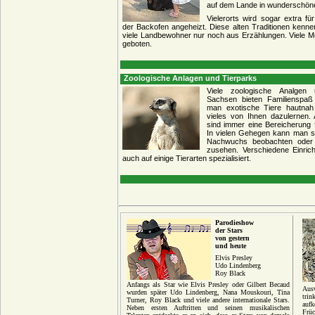
auf dem Lande in wunderschöne
Vielerorts wird sogar extra fü
der Backofen angeheizt. Diese alten Traditionen kenne
viele Landbewohner nur noch aus Erzählungen. Viele M
geboten.
Zoologische Anlagen und Tierparks
Viele zoologische Analgen
Sachsen bieten Familienspaß
man exotische Tiere hautnah
vieles von Ihnen dazulernen. 
sind immer eine Bereicherung 
In vielen Gehegen kann man so
Nachwuchs beobachten oder 
zusehen. Verschiedene Einric
auch auf einige Tierarten spezialisiert.
Parodieshow
der Stars
von gestern
und heute
Elvis Presley
Udo Lindenberg
Roy Black
Anfangs als Star wie Elvis Presley oder Gilbert Becaud
Aus
wurden später Udo Lindenberg, Nana Mouskouri, Tina
tri
Turner, Roy Black und viele andere internationale Stars.
aufk
Neben ersten Auftritten und seinen musikalischen
Frü