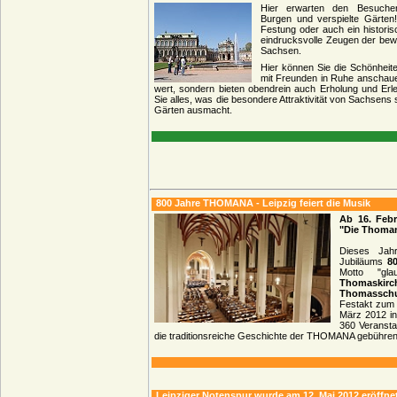
Hier erwarten den Besucher
Burgen und verspielte Gärten
Festung oder auch ein historis
eindrucksvolle Zeugen der be
Sachsen.
Hier können Sie die Schönheite
mit Freunden in Ruhe anschauen
wert, sondern bieten obendrein auch Erholung und Erle
Sie alles, was die besondere Attraktivität von Sachsen
Gärten ausmacht.
800 Jahre THOMANA - Leipzig feiert die Musik
Ab 16. Febr
"Die Thoma
Dieses Jah
Jubiläums
8
Motto "gla
Thomaski
Thomasschu
Festakt zum 
März 2012 in
360 Veransta
die traditionsreiche Geschichte der THOMANA gebührend
Leipziger Notenspur wurde am 12. Mai 2012 eröffne