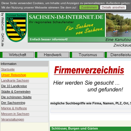
Diese Seite verwendet Cookies, um Inhalte und Anzeigen zu personalisieren. Außerdem geben w
Zustimmen
Details ansehen
Mit der Nutzung unserer Webseite stimmen Sie dem zu!
Information
Startseite
Unser Reiseshop
Landkarte Sachsen
Die 10 Landkreise
Städte & Gemeinden
Die schönsten Städte
Der Sachsenring
mögliche Suchbegriffe wie Firma, Namen, PLZ, Ort, 
Märkte & Hoffeste
Messen in Sachsen
Veranstaltungen
Schlösser, Burgen und Gärten