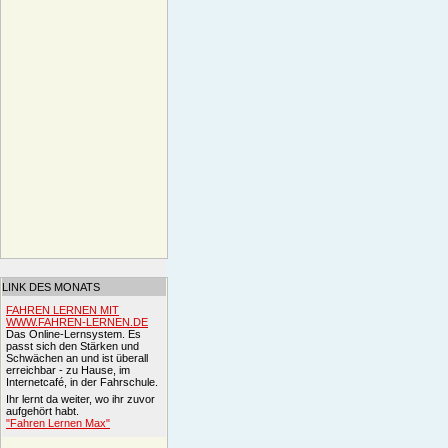
LINK DES MONATS
FAHREN LERNEN MIT
WWW.FAHREN-LERNEN.DE
Das Online-Lernsystem. Es
passt sich den Stärken und
Schwächen an und ist überall
erreichbar - zu Hause, im
Internetcafé, in der Fahrschule.
Ihr lernt da weiter, wo ihr zuvor
aufgehört habt.
"Fahren Lernen Max"