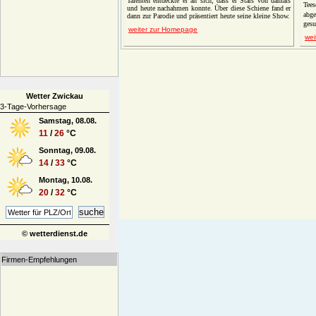
Talenten entdeckte er an sich, dass er Stars von damals
Tees
und heute nachahmen konnte. Über diese Schiene fand er
abge
dann zur Parodie und präsentiert heute seine kleine Show.
gesu
weiter zur Homepage
wei
Wetter Zwickau
3-Tage-Vorhersage
Samstag, 08.08.
11
/
26
°C
Sonntag, 09.08.
14
/
33
°C
Montag, 10.08.
20
/
32
°C
© wetterdienst.de
Firmen-Empfehlungen