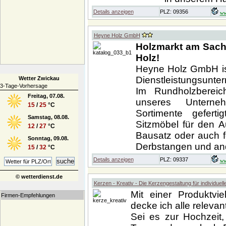
Details anzeigen
PLZ: 09356
ww
Heyne Holz GmbH
Holzmarkt am Sachs
Holz!
Heyne Holz GmbH ist
Dienstleistungsunte
Wetter Zwickau
3-Tage-Vorhersage
Im Rundholzbereic
Freitag, 07.08.
unseres Unterne
15
/
25
°C
Sortimente gefert
Samstag, 08.08.
Sitzmöbel für den 
12
/
27
°C
Bausatz oder auch f
Sonntag, 09.08.
Derbstangen und and
15
/
32
°C
Details anzeigen
PLZ: 09337
ww
© wetterdienst.de
Kerzen - Kreativ - Die Kerzengestaltung für individuel
Mit einer Produktvie
Firmen-Empfehlungen
decke ich alle releva
Sei es zur Hochzeit