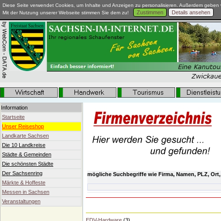
Diese Seite verwendet Cookies, um Inhalte und Anzeigen zu personalisieren. Außerdem geben w
Zustimmen
Details ansehen
Mit der Nutzung unserer Webseite stimmen Sie dem zu!
Information
Startseite
Unser Reiseshop
Landkarte Sachsen
Die 10 Landkreise
Städte & Gemeinden
Die schönsten Städte
Der Sachsenring
mögliche Suchbegriffe wie Firma, Namen, PLZ, Ort,
Märkte & Hoffeste
Messen in Sachsen
Veranstaltungen
EDV-Hardware
(3)