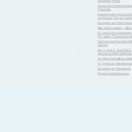
Anzeigen Portal
Exotische Schmetterlin
Chemnitz
Inspirierende Hochzeitsfl
schönsten Tag im Leben
Anzeigen auf Informatio
Alle Jahre wieder - Aller
22 Jahre Pkw Anhänger 
Für jedes Transportpro
Sächsische Dampfschiffa
Jahren
Am 1. und 2. Juni 2013 
Wasserschloß Klaffenb
10 Jahre Metallbau Witt
14. Februar Valentinsta
Anzeigen im Handwerk
Firmen-Empfehlungen