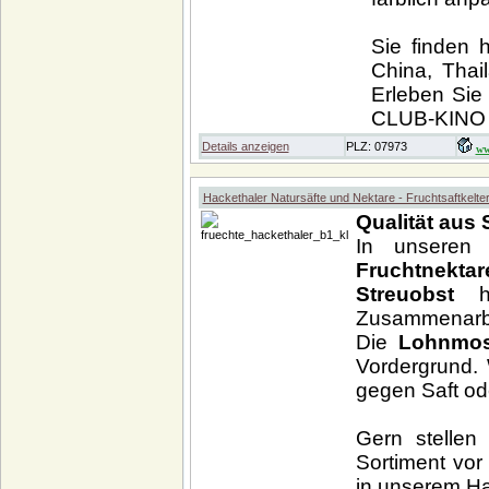
Sie finden 
China, Thai
Erleben Sie
CLUB-KINO 
Details anzeigen
PLZ: 07973
ww
Hackethaler Natursäfte und Nektare - Fruchtsaftkelte
Qualität aus
In unsere
Fruchtnek
Streuobst
Zusammenarbe
Die
Lohnmos
Vordergrund. 
gegen Saft ode
Gern stellen
Sortiment vor
in unserem H