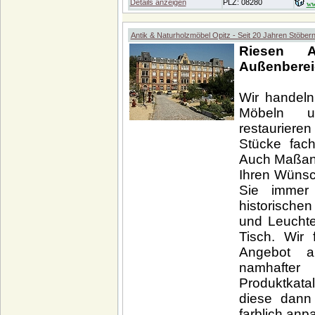
Details anzeigen
PLZ: 08280
ww
Antik & Naturholzmöbel Opitz - Seit 20 Jahren Stöber
Riesen 
Außenberei
Wir handeln 
Möbeln un
restauriere
Stücke fach
Auch Maßan
Ihren Wünsc
Sie immer
historische
und Leuchte
Tisch. Wir 
Angebot a
namhafter
Produktkata
diese dann
farblich anp