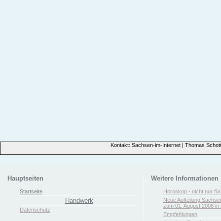
Kontakt: Sachsen-im-Internet | Thomas Schott
Hauptseiten
Weitere Informationen
Startseite
Horoskop - nicht nur fü
Handwerk
Neue Aufteilung Sachse
zum 01. August 2008 in 
Datenschutz
Empfehlungen