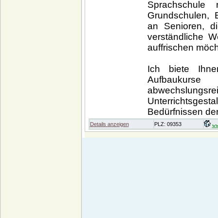
Sprachschule r
Grundschulen, 
an Senioren, di
verständliche W
auffrischen möch
Ich biete Ihn
Aufbaukurs
abwechslungsr
Unterrichtsgest
Bedürfnissen der
Details anzeigen
PLZ: 09353
ww