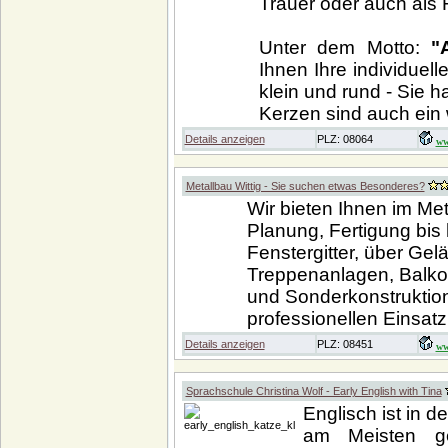
Trauer oder auch als 
Unter dem Motto:
"
Ihnen Ihre individuel
klein und rund - Sie h
Kerzen sind auch ein 
Details anzeigen
PLZ: 08064
ww
Metallbau Wittig - Sie suchen etwas Besonderes?
Wir bieten Ihnen im Me
Planung, Fertigung bis
Fenstergitter, über Ge
Treppenanlagen, Balkon
und Sonderkonstruktion
professionellen Einsatz
Details anzeigen
PLZ: 08451
ww
Sprachschule Christina Wolf - Early English with Tina
Englisch ist in d
am Meisten ge