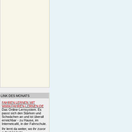
LINK DES MONATS
FAHREN LERNEN MIT
WWW.FAHREN-LERNEN.DE
Das Online-Lernsystem. Es
passt sich den Stärken und
Schwächen an und ist überall
erreichbar - zu Hause, im
Internetcafé, in der Fahrschule.
Ihr lernt da weiter, wo ihr zuvor