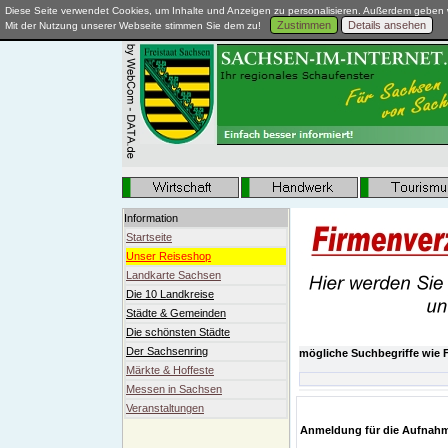
Diese Seite verwendet Cookies, um Inhalte und Anzeigen zu personalisieren. Außerdem geben w
Zustimmen
Details ansehen
Mit der Nutzung unserer Webseite stimmen Sie dem zu!
Information
Startseite
Unser Reiseshop
Landkarte Sachsen
Die 10 Landkreise
Städte & Gemeinden
Die schönsten Städte
Der Sachsenring
mögliche Suchbegriffe wie F
Märkte & Hoffeste
Messen in Sachsen
Veranstaltungen
Anmeldung für die Aufnahm