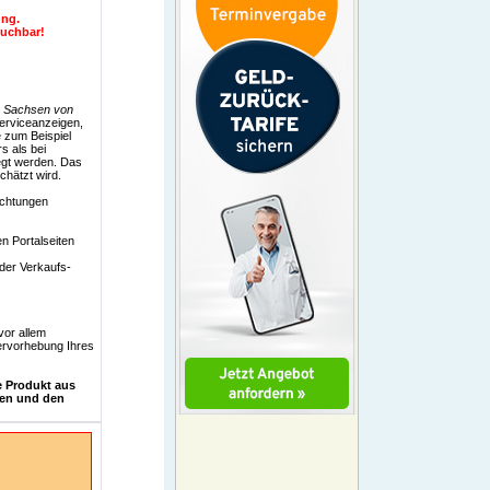
ung.
buchbar!
r Sachsen von
Serviceanzeigen,
 zum Beispiel
s als bei
legt werden. Das
chätzt wird.
ichtungen
en Portalseiten
der Verkaufs-
vor allem
Hervorhebung Ihres
 Produkt aus
ten und den