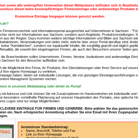
iten sowie alle verknüpften Unterseiten dieser Webpräsenz befinden sich in Bearbeit
schluss dieser keine kostenpflichtigen Firmeneinträge oder anderweitige Produkte 
Kostenlose Einträge hingegen können genutzt werden.
et.de?
ein Firmenverzeichnis und Informationsportal ausgerichtet auf Unternehmen in Sachsen -
"Fü
sucher nicht nur Informationen aus Sachsen, sondern auch Angebote, Produktvorstellungen, 
en aus der Region. Dazu kommen weitere wichtige Informationen und Bilder aus Sachsen wie
battaktionen, Veranstaltungen und vieles mehr, welche über unser Portal abrufbar sind. Ander
eine "Karteileichen", sondern nur topaktuelle Inhalte, die sorgfältig geprüft und täglich gepf
 Aktualität, die sowohl den eingetragenen Firmen, als auch den Besuchern unserer Seiten ges
ie Branchenlisten sollen Unternehmen, Firmen, Vereine, Institutionen und anderweitige Einr
n Sachsen für den Besucher auffindbar sein.
die Möglichkeit ihre Firma, ihr Produkte, ihre Dienstleistungen oder ihren Service auf unser
uf Ihre eigene Homepage zu verlinken.
mepage haben, bieten wir individuelle Lösungen, die von günstigen Einsteigerausführungen o
Content-Managment-Systemen reichen.
hmen in unserem Webkatalog oder direkt im Portal!
g mit Adresse und Link können Sie mit Zusatzoptionen im Handumdrehen ein individuelle und 
 besonders vorteilhafte Platzierung auf unseren Hauptseiten des Portales, eine optische 
hres Logos sind nur einige Möglichkeiten.
n: -CLEVERE EINTRÄGE FÜR FIRMEN UND GEWERBE- Bitte wählen Sie das gewünschte
aten ein. Nach erfolgreicher Anmeldung erhalten Sie eine Email mit Ihren Zugangsda
ngen.
kostenloser Standardeintrag:
Name, Anschrift, Telefon und Fax
Link zu Ihrer Homepage