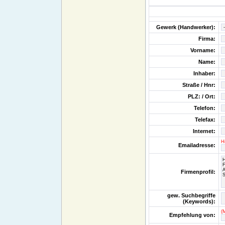
Gewerk (Handwerker):
Firma:
Vorname:
Name:
Inhaber:
Straße / Hnr:
PLZ: / Ort:
Telefon:
Telefax:
Internet:
H
Emailadresse:
Firmenprofil:
gew. Suchbegriffe
(Keywords):
(
Empfehlung von: