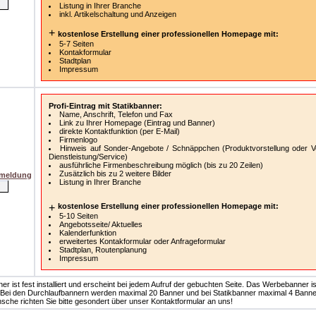
Listung in Ihrer Branche
inkl. Artikelschaltung und Anzeigen
+
kostenlose Erstellung einer professionellen Homepage mit:
5-7 Seiten
Kontakformular
Stadtplan
Impressum
Profi-Eintrag mit Statikbanner:
Name, Anschrift, Telefon und Fax
Link zu Ihrer Homepage (Eintrag und Banner)
direkte Kontaktfunktion (per E-Mail)
Firmenlogo
Hinweis auf Sonder-Angebote / Schnäppchen (Produktvorstellung oder Vo
Dienstleistung/Service)
ausführliche Firmenbeschreibung möglich (bis zu 20 Zeilen)
Zusätzlich bis zu 2 weitere Bilder
nmeldung
Listung in Ihrer Branche
+
kostenlose Erstellung einer professionellen Homepage mit:
5-10 Seiten
Angebotsseite/ Aktuelles
Kalenderfunktion
erweitertes Kontakformular oder Anfrageformular
Stadtplan, Routenplanung
Impressum
r ist fest installiert und erscheint bei jedem Aufruf der gebuchten Seite. Das Werbebanner is
. Bei den Durchlaufbannern werden maximal 20 Banner und bei Statikbanner maximal 4 Banne
nsche richten Sie bitte gesondert über unser Kontaktformular an uns!