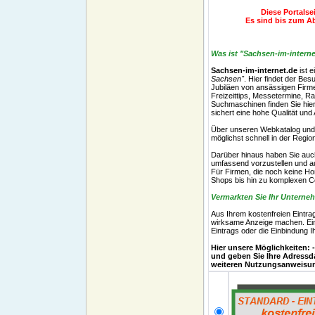
Diese Portalse
Es sind bis zum Ab
Was ist "Sachsen-im-intern
Sachsen-im-internet.de
ist 
Sachsen"
. Hier findet der Be
Jubiläen von ansässigen Firm
Freizeittips, Messetermine, Ra
Suchmaschinen finden Sie hier k
sichert eine hohe Qualität und
Über unseren Webkatalog und d
möglichst schnell in der Regio
Darüber hinaus haben Sie auch 
umfassend vorzustellen und a
Für Firmen, die noch keine Ho
Shops bis hin zu komplexen 
Vermarkten Sie Ihr Unterne
Aus Ihrem kostenfreien Eintra
wirksame Anzeige machen. Eine
Eintrags oder die Einbindung I
Hier unsere Möglichkeite
und geben Sie Ihre Adressd
weiteren Nutzungsanweisu