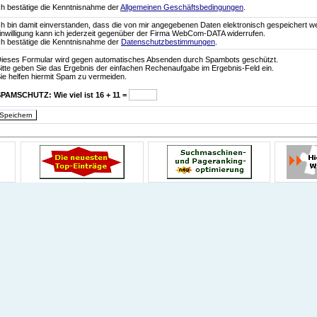
ch bestätige die Kenntnisnahme der
Allgemeinen Geschäftsbedingungen
.
ch bin damit einverstanden, dass die von mir angegebenen Daten elektronisch gespeichert w
inwilligung kann ich jederzeit gegenüber der Firma WebCom-DATA widerrufen.
ch bestätige die Kenntnisnahme der
Datenschutzbestimmungen
.
ieses Formular wird gegen automatisches Absenden durch Spambots geschützt.
itte geben Sie das Ergebnis der einfachen Rechenaufgabe im Ergebnis-Feld ein.
ie helfen hiermit Spam zu vermeiden.
SPAMSCHUTZ:
Wie viel ist 16 + 11 =