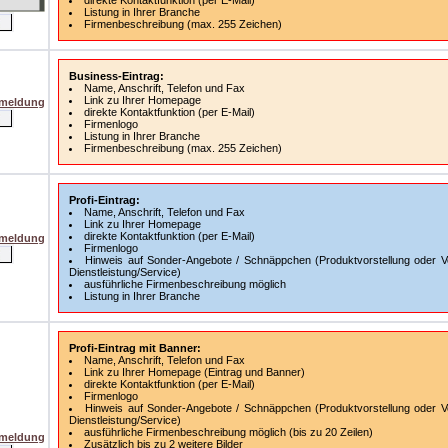
direkte Kontaktfunktion (per E-Mail)
Listung in Ihrer Branche
Firmenbeschreibung (max. 255 Zeichen)
Business-Eintrag:
Name, Anschrift, Telefon und Fax
Link zu Ihrer Homepage
nmeldung
direkte Kontaktfunktion (per E-Mail)
Firmenlogo
Listung in Ihrer Branche
Firmenbeschreibung (max. 255 Zeichen)
Profi-Eintrag:
Name, Anschrift, Telefon und Fax
Link zu Ihrer Homepage
direkte Kontaktfunktion (per E-Mail)
nmeldung
Firmenlogo
Hinweis auf Sonder-Angebote / Schnäppchen (Produktvorstellung oder Vo
Dienstleistung/Service)
ausführliche Firmenbeschreibung möglich
Listung in Ihrer Branche
Profi-Eintrag mit Banner:
Name, Anschrift, Telefon und Fax
Link zu Ihrer Homepage (Eintrag und Banner)
direkte Kontaktfunktion (per E-Mail)
Firmenlogo
Hinweis auf Sonder-Angebote / Schnäppchen (Produktvorstellung oder Vo
Dienstleistung/Service)
ausführliche Firmenbeschreibung möglich (bis zu 20 Zeilen)
nmeldung
Zusätzlich bis zu 2 weitere Bilder