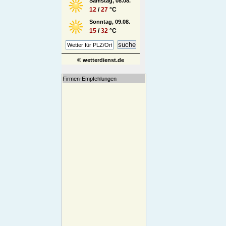
Samstag, 08.08.
12
/
27
°C
Sonntag, 09.08.
15
/
32
°C
© wetterdienst.de
Firmen-Empfehlungen