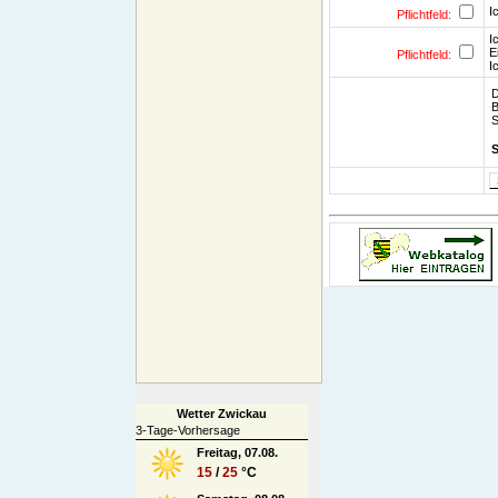
I
Pflichtfeld:
I
E
Pflichtfeld:
I
D
B
S
Wetter Zwickau
3-Tage-Vorhersage
Freitag, 07.08.
15
/
25
°C