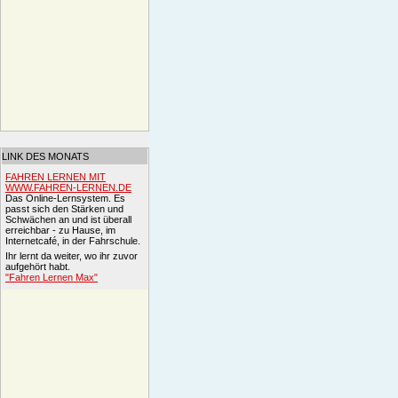
LINK DES MONATS
FAHREN LERNEN MIT
WWW.FAHREN-LERNEN.DE
Das Online-Lernsystem. Es
passt sich den Stärken und
Schwächen an und ist überall
erreichbar - zu Hause, im
Internetcafé, in der Fahrschule.
Ihr lernt da weiter, wo ihr zuvor
aufgehört habt.
"Fahren Lernen Max"