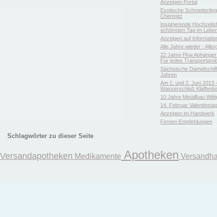
Anzeigen Portal
Exotische Schmetterlin
Chemnitz
Inspirierende Hochzeitsfl
schönsten Tag im Leben
Anzeigen auf Informatio
Alle Jahre wieder - Aller
22 Jahre Pkw Anhänger 
Für jedes Transportpro
Sächsische Dampfschiffa
Jahren
Am 1. und 2. Juni 2013 
Wasserschloß Klaffenb
10 Jahre Metallbau Witt
14. Februar Valentinsta
Anzeigen im Handwerk
Firmen-Empfehlungen
Schlagwörter zu dieser Seite
Apotheken
Versandapotheken
Medikamente
Versandha