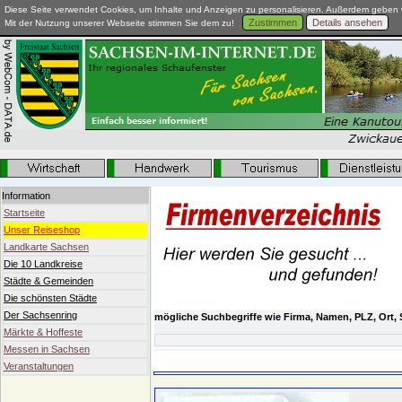
Diese Seite verwendet Cookies, um Inhalte und Anzeigen zu personalisieren. Außerdem geben w
Zustimmen
Details ansehen
Mit der Nutzung unserer Webseite stimmen Sie dem zu!
Information
Startseite
Unser Reiseshop
Landkarte Sachsen
Die 10 Landkreise
Städte & Gemeinden
Die schönsten Städte
Der Sachsenring
mögliche Suchbegriffe wie Firma, Namen, PLZ, Ort, 
Märkte & Hoffeste
Messen in Sachsen
Günstig - Pillen per Post
Veranstaltungen