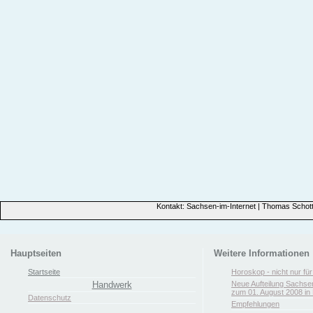
Kontakt: Sachsen-im-Internet | Thomas Schott
Hauptseiten
Weitere Informationen
Startseite
Horoskop - nicht nur fü
Handwerk
Neue Aufteilung Sachse
zum 01. August 2008 in 
Datenschutz
Empfehlungen