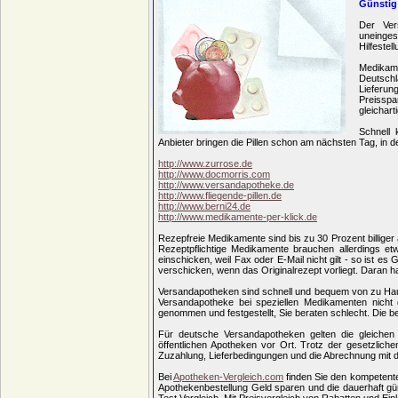
Günstig 
Der Ver
uneinges
Hilfestel
Medikame
Deutsch
Lieferu
Preisspa
gleichart
Schnell 
Anbieter bringen die Pillen schon am nächsten Tag, in de
http://www.zurrose.de
http://www.docmorris.com
http://www.versandapotheke.de
http://www.fliegende-pillen.de
http://www.berni24.de
http://www.medikamente-per-klick.de
Rezepfreie Medikamente sind bis zu 30 Prozent billiger 
Rezeptpflichtige Medikamente brauchen allerdings et
einschicken, weil Fax oder E-Mail nicht gilt - so ist es
verschicken, wenn das Originalrezept vorliegt. Daran h
Versandapotheken sind schnell und bequem von zu Hause
Versandapotheke bei speziellen Medikamenten nicht 
genommen und festgestellt, Sie beraten schlecht. Die
Für deutsche Versandapotheken gelten die gleichen 
öffentlichen Apotheken vor Ort. Trotz der gesetzlich
Zuzahlung, Lieferbedingungen und die Abrechnung mit den
Bei
Apotheken-Vergleich.com
finden Sie den kompetent
Apothekenbestellung Geld sparen und die dauerhaft g