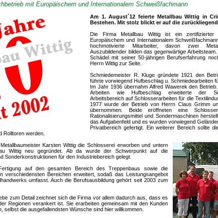
fachbetrieb mit Europäischem und Internationalem Schweißfachmann
Am 1. August´12 feierte Metallbau Wittig in Cr
Bestehen. Mit stolz blickt er auf die zurückliegen
Die Firma Metallbau Wittig ist ein zertifizierter
Europäischem und Internationalem Schweißfachman
hochmotivierte Mitarbeiter, davon zwei Meta
Auszubildender bilden das gegenwärtige Arbeitsteam.
Schädel mit seiner 50-jährigen Berufserfahrung no
Herrn Wittig zur Seite.
Schmiedemeister R. Kluge gründete 1921 den Betr
führte vorwiegend Hufbeschlag u. Schmiedearbeiten fü
Im Jahr 1936 übernahm Alfred Wawerek den Betrieb. 
Arbeiten wie Hufbeschlag erweiterte der Sc
Arbeitsbereich auf Schlosserarbeiten für die Textilind
1977 wurde der Betrieb von Herrn Claus Grimm un
übernommen. Beide eröffneten eine Schlosse
Rationalisierungsmittel und Sondermaschinen herstell
das Aufgabenfeld und es wurden vorwiegend Geländer
Privatbereich gefertigt. Ein weiterer Bereich sollte 
d Rolltoren werden.
tallbaumeister Karsten Wittig die Schlosserei erworben und untern
au Wittig neu gegründet. Ab da wurde der Schwerpunkt auf die
d Sonderkonstruktionen für den Industriebereich gelegt.
Fertigung auf den gesamten Bereich des Treppenbaus sowie die
 in verschiedensten Bereichen erweitert, sodaß das Leistungsangebot
allhandwerks umfasst. Auch die Berufsausbildung gehört seit 2003 zum
iebe zum Detail zeichnet sich die Firma vor allem dadurch aus, dass es
 der Regionen verankert ist. Sie erarbeiten gemeinsam mit den Kunden
 selbst die ausgefallendsten Wünsche sind hier willkommen.