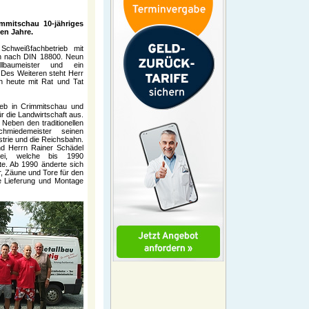
immitschau 10-jähriges
den Jahre.
 Schweißfachbetrieb mit
n nach DIN 18800. Neun
llbaumeister und ein
 Des Weiteren steht Herr
ch heute mit Rat und Tat
ieb in Crimmitschau und
r die Landwirtschaft aus.
Neben den traditionellen
hmiedemeister seinen
ustrie und die Reichsbahn.
d Herrn Rainer Schädel
rei, welche bis 1990
te. Ab 1990 änderte sich
, Zäune und Tore für den
die Lieferung und Montage