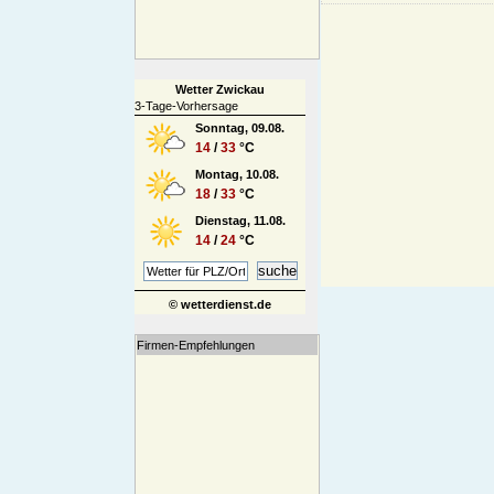
Wetter Zwickau
3-Tage-Vorhersage
Sonntag, 09.08.
14
/
33
°C
Montag, 10.08.
18
/
33
°C
Dienstag, 11.08.
14
/
24
°C
© wetterdienst.de
Firmen-Empfehlungen