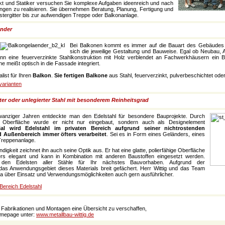
ekt und Statiker versuchen Sie komplexe Aufgaben ideenreich und nach
ngen zu realisieren. Sie übernehmen Beratung, Planung, Fertigung und
ergitter bis zur aufwendigen Treppe oder Balkonanlage.
änder
Bei Balkonen kommt es immer auf die Bauart des Gebäudes 
sich die jeweilige Gestaltung und Bauweise. Egal ob Neubau, 
nn eine feuerverzinkte Stahlkonstruktion mit Holz verblendet an Fachwerkhäusern ein B
 meißt optisch in die Fassade integriert.
alist für Ihren
Balkon
.
Sie fertigen Balkone
aus Stahl, feuerverzinkt, pulverbeschichtet ode
varianten
erter oder unlegierter Stahl mit besonderem Reinheitsgrad
wanziger Jahren entdeckte man den Edelstahl für besondere Bauprojekte. Durch
 Oberfläche wurde er nicht nur eingebaut, sondern auch als Designelement
al wird Edelstahl im privaten Bereich aufgrund seiner nichtrostenden
d Außenbereich immer öfters verarbeitet
. Sei es in Form eines Geländers, eines
Treppenanlage.
digkeit zeichnet ihn auch seine Optik aus. Er hat eine glatte, polierfähige Oberfläche
rs elegant und kann in Kombination mit anderen Baustoffen eingesetzt werden.
den Edelsten aller Stähle für Ihr nächstes Bauvorhaben. Aufgrund der
 das Anwendungsgebiet dieses Materials breit gefächert. Herr Wittig und das Team
a über Einsatz und Verwendungsmöglichkeiten auch gern ausführlicher.
Bereich Edelstahl
n Fabrikationen und Montagen eine Übersicht zu verschaffen,
omepage unter:
www.metallbau-wittig.de