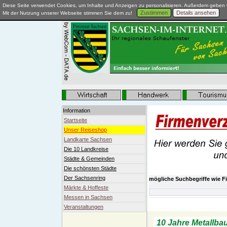
Diese Seite verwendet Cookies, um Inhalte und Anzeigen zu personalisieren. Außerdem geben w
Zustimmen
Details ansehen
Mit der Nutzung unserer Webseite stimmen Sie dem zu!
Information
Startseite
Unser Reiseshop
Landkarte Sachsen
Die 10 Landkreise
Städte & Gemeinden
Die schönsten Städte
Der Sachsenring
mögliche Suchbegriffe wie Fi
Märkte & Hoffeste
Messen in Sachsen
10 Jahre Metallbau Wittig in
Veranstaltungen
10 Jahre Metallba