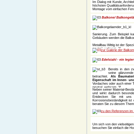
Im Dialog mit Kunde, Archit
höchsten Qualitätsanforderu
Montage vom einfachen Fenst
Balkone/ Balkongel
Sanierung. Zum Beispiel ka
Gebäuden werden die Balkone
Metallbau Wittig ist der Spezi
zur Galerie der Balkon
Edelstahl - ein legi
Bereits in den z
seine glänzende
betrachtet.
Als Baumateri
Eigenschaft im Innen- un
Vordaches oder auch einer 
Neben seiner Material-Bestän
und wirkt dadurch besonde
Entdecken Sie mit uns 
Korrosionsbeständigkeit ist
beraten Sie zu diesem Them
zu den Referenzen im 
Um sich von den vielseitige
besuchen Sie einfach die H