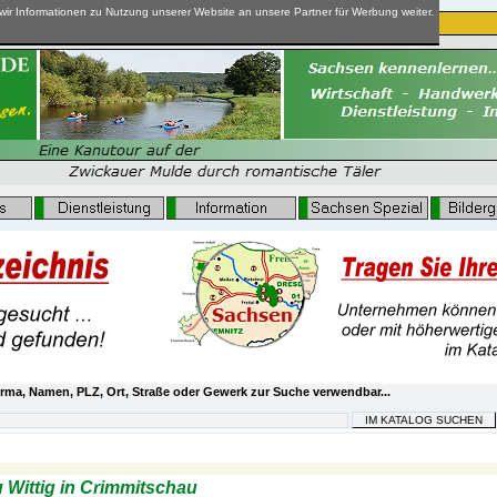
ir Informationen zu Nutzung unserer Website an unsere Partner für Werbung weiter.
rma, Namen, PLZ, Ort, Straße oder Gewerk zur Suche verwendbar...
 Crimmitschau
u Wittig in Crimmitschau