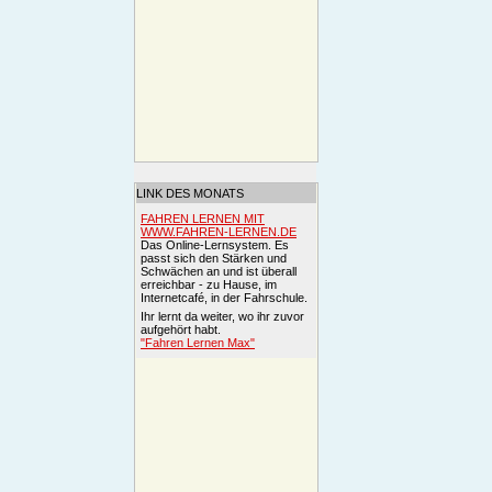
LINK DES MONATS
FAHREN LERNEN MIT
WWW.FAHREN-LERNEN.DE
Das Online-Lernsystem. Es
passt sich den Stärken und
Schwächen an und ist überall
erreichbar - zu Hause, im
Internetcafé, in der Fahrschule.
Ihr lernt da weiter, wo ihr zuvor
aufgehört habt.
"Fahren Lernen Max"